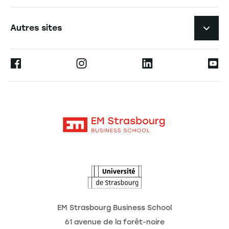
Expérience étudiante
Navigation tertiaire footer
L'EM Strasbourg recrute
Autres sites
L'école
Espace Presse
Ernest
La recherche
Alumni
Moodle
Actualités
Contact
Intranet
Agenda
L'Observatoire des futurs
EM Strasbourg Business School
61 avenue de la forêt-noire