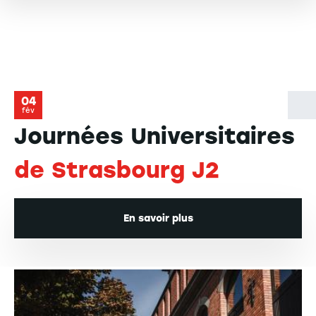
04
fév
Journées Universitaires
de Strasbourg J2
En savoir plus