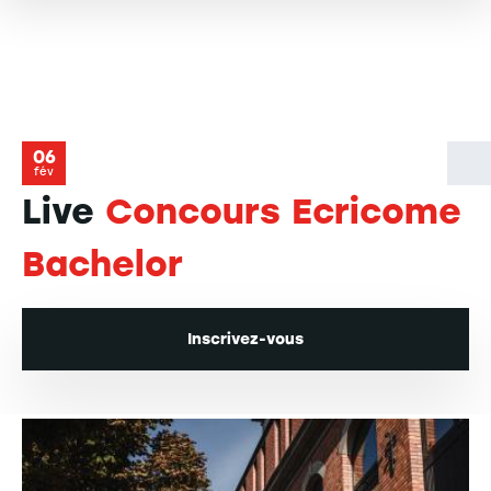
06
fév
Live
Concours Ecricome
Bachelor
Inscrivez-vous