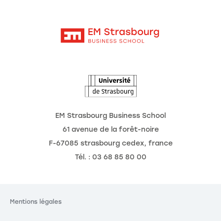
Moodle
Actualités
Contact
Intranet
Agenda
L'Observatoire des futurs
EM Strasbourg Business School
61 avenue de la forêt-noire
F-67085 strasbourg cedex, france
Tél. : 03 68 85 80 00
Mentions légales