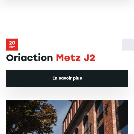
20
nov
Oriaction
Metz J2
En savoir plus