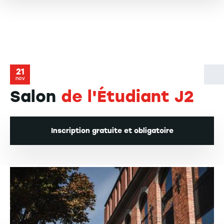
21
nov
Salon
de l'Étudiant J2
Inscription gratuite et obligatoire