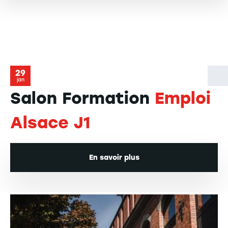
29
jan
Salon Formation
Emploi
Alsace J1
En savoir plus