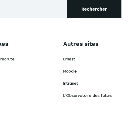
Rechercher
secondaire footer
Navigation tertiaire footer
xes
Autres sites
 recrute
Ernest
Moodle
Intranet
L'Observatoire des futurs