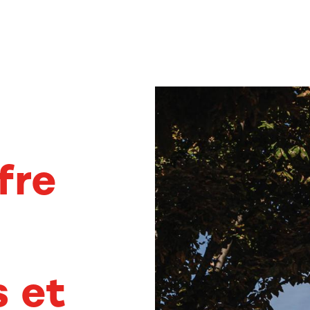
fre
s et