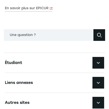
En savoir plus sur EPICUR
Une question ?
Navigation principale footer
Étudiant
Navigation secondaire footer
Les formations
Liens annexes
Expérience étudiante
Navigation tertiaire footer
L'EM Strasbourg recrute
Autres sites
L'école