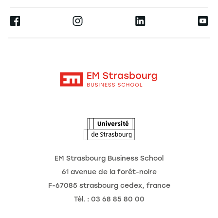
Espace Presse
Ernest
La recherche
Alumni
Moodle
Actualités
Contact
Intranet
Agenda
L'Observatoire des futurs
EM Strasbourg Business School
61 avenue de la forêt-noire
F-67085 strasbourg cedex, france
Tél. : 03 68 85 80 00