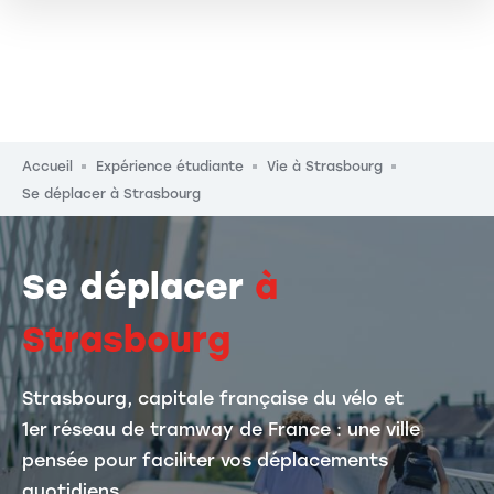
Fil d'Ariane
Accueil
Expérience étudiante
Vie à Strasbourg
Se déplacer à Strasbourg
Se déplacer
à
Strasbourg
Strasbourg, capitale française du vélo et
1er réseau de tramway de France : une ville
pensée pour faciliter vos déplacements
quotidiens.