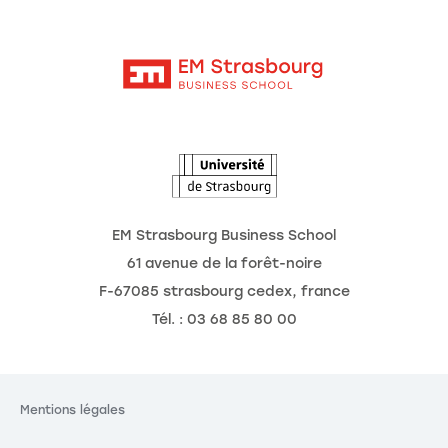
Moodle
Actualités
Contact
Intranet
Agenda
L'Observatoire des futurs
EM Strasbourg Business School
61 avenue de la forêt-noire
F-67085 strasbourg cedex, france
Tél. : 03 68 85 80 00
Mentions légales