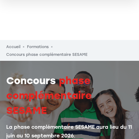
Fil d'Ariane
Accueil
Formations
Concours phase complémentaire SESAME
Concours
phase
complémentaire
SESAME
La phase complémentaire SESAME aura lieu du 11
juin au 10 septembre 2026
.