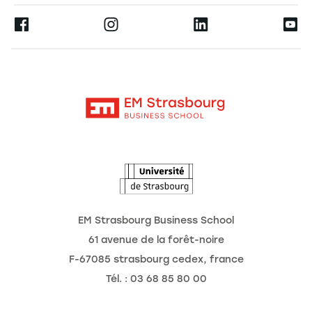
Espace Presse
Ernest
La recherche
Alumni
Moodle
Actualités
Contact
Intranet
Agenda
L'Observatoire des futurs
EM Strasbourg Business School
61 avenue de la forêt-noire
F-67085 strasbourg cedex, france
Tél. : 03 68 85 80 00