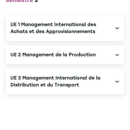
Semestre
3
UE 1 Management International des
Achats et des Approvisionnements
Complexité des achats
UE 2 Management de la Production
Processus des achats
Achats Spécifiques
Méthode de planification et de pilotage
UE 3 Management International de la
Paramétrage ERP
Distribution et du Transport
Conception de système de production
Administration des ventes
Conception entrepôt et transport
E-Commerce