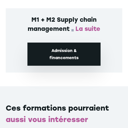
organisations (RSO)
Projet et accompagnement professionnel
M1 + M2 Supply chain
management
La suite
Co-formation
Admission &
financements
Ces formations pourraient
aussi vous intéresser