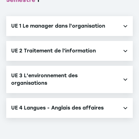
Semestre
1
UE 1 Le manager dans l'organisation
Comportement humain
UE 2 Traitement de l'information
Outils de management : expression
Théorie des organisations
Informatique et statistiques
UE 3 L'environnement des
Management interculturel
Systèmes d'information
organisations
Droit des affaires
UE 4 Langues - Anglais des affaires
Économie managériale
Développement durable et organisations
Anglais des affaires 1