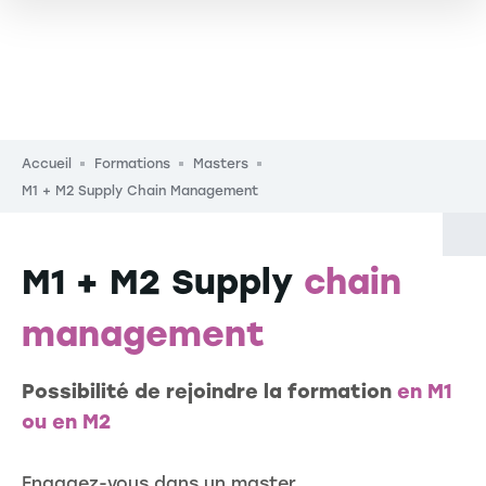
Fil d'Ariane
Accueil
Formations
Masters
M1 + M2 Supply Chain Management
M1 + M2 Supply
chain
management
Possibilité de rejoindre la formation
en M1
ou en M2
Engagez-vous dans un master