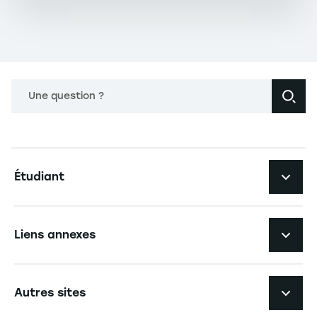
Une question ?
Navigation principale footer
Étudiant
Navigation secondaire footer
Les formations
Liens annexes
Expérience étudiante
Navigation tertiaire footer
L'EM Strasbourg recrute
Autres sites
L'école