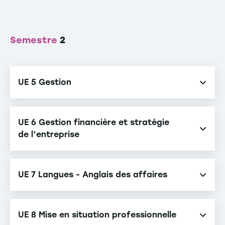
Semestre
2
UE 5 Gestion
Ressources humaines
UE 6 Gestion financière et stratégie
Gestion de projet
de l’entreprise
Marketing durable
Simulation de gestion
Contrôle de gestion
UE 7 Langues - Anglais des affaires
Finance
Supply Chain Durable
Stratégie
Anglais des affaires 2
UE 8 Mise en situation professionnelle
Environnement comptable et fiscal