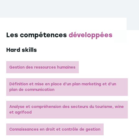
par l’Etat ainsi que sa pertinence et son adaptation
au marché de l’emploi. RNCP 35916.
*Répertoire National des Certifications
Professionnelles
Les compétences
développées
Hard skills
Gestion des ressources humaines
Définition et mise en place d’un plan marketing et d’un
plan de communication
Analyse et compréhension des secteurs du tourisme, wine
et agrifood
Connaissances en droit et contrôle de gestion