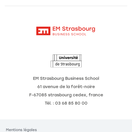
Alumni
Moodle
Actualités
Contact
Intranet
Agenda
L'Observatoire des futurs
EM Strasbourg Business School
61 avenue de la forêt-noire
F-67085 strasbourg cedex, france
Tél. : 03 68 85 80 00
Mentions légales