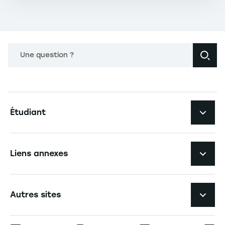
Une question ?
Navigation principale footer
Étudiant
Navigation secondaire footer
Les formations
Liens annexes
Expérience étudiante
Navigation tertiaire footer
L'EM Strasbourg recrute
Autres sites
L'école
Espace Presse