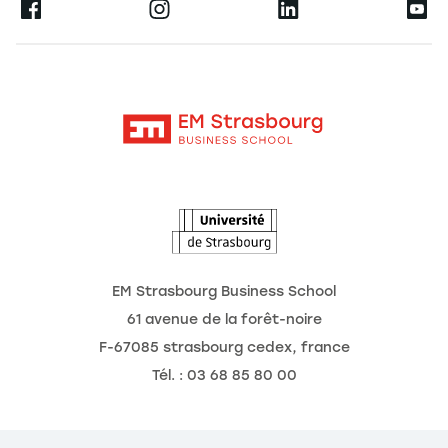
Ernest
La recherche
Alumni
Moodle
Actualités
Contact
Intranet
Agenda
L'Observatoire des futurs
EM Strasbourg Business School
61 avenue de la forêt-noire
F-67085 strasbourg cedex, france
Tél. : 03 68 85 80 00