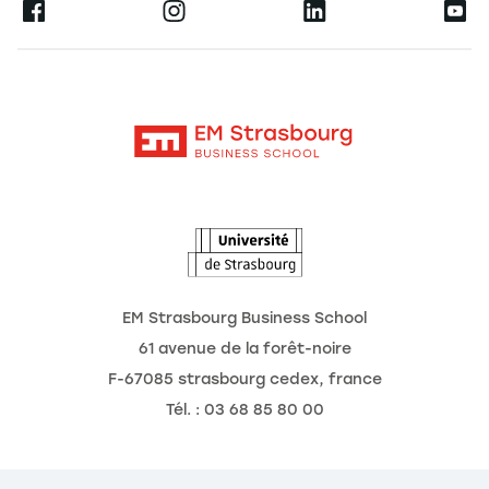
Ernest
La recherche
Alumni
Moodle
Actualités
Contact
Intranet
Agenda
L'Observatoire des futurs
EM Strasbourg Business School
61 avenue de la forêt-noire
F-67085 strasbourg cedex, france
Tél. : 03 68 85 80 00