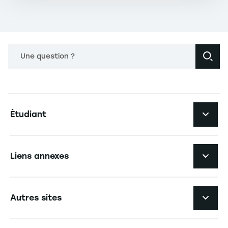
Une question ?
Navigation principale footer
Étudiant
Navigation secondaire footer
Les formations
Liens annexes
Expérience étudiante
Navigation tertiaire footer
L'EM Strasbourg recrute
Autres sites
L'école
Espace Presse