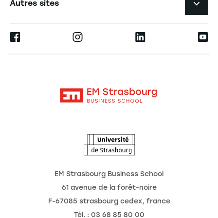
Autres sites
L'école
Espace Presse
Ernest
La recherche
Alumni
Moodle
Actualités
Contact
Intranet
Agenda
L'Observatoire des futurs
EM Strasbourg Business School
61 avenue de la forêt-noire
F-67085 strasbourg cedex, france
Tél. : 03 68 85 80 00