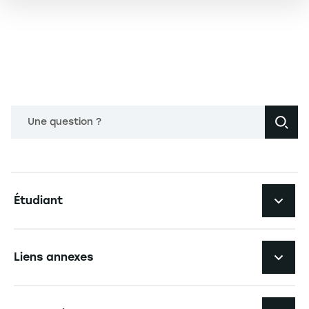
Une question ?
Navigation principale footer
Étudiant
Navigation secondaire footer
Les formations
Liens annexes
Expérience étudiante
Navigation tertiaire footer
L'EM Strasbourg recrute