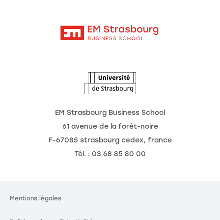
Moodle
Actualités
Contact
Intranet
Agenda
L'Observatoire des futurs
EM Strasbourg Business School
61 avenue de la forêt-noire
F-67085 strasbourg cedex, france
Tél. : 03 68 85 80 00
Mentions légales