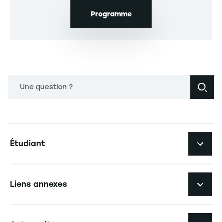
Programme
Une question ?
Navigation principale footer
Étudiant
Navigation secondaire footer
Les formations
Liens annexes
Expérience étudiante
Navigation tertiaire footer
L'EM Strasbourg recrute