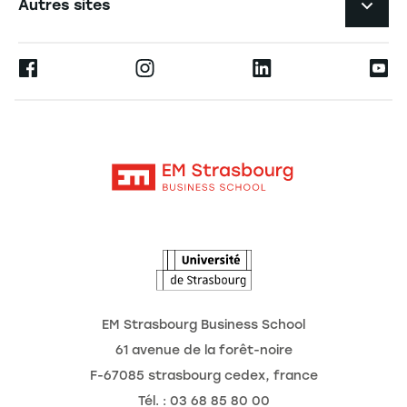
Autres sites
L'école
Espace Presse
Ernest
La recherche
Alumni
Moodle
Actualités
Contact
Intranet
Agenda
L'Observatoire des futurs
EM Strasbourg Business School
61 avenue de la forêt-noire
F-67085 strasbourg cedex, france
Tél. : 03 68 85 80 00