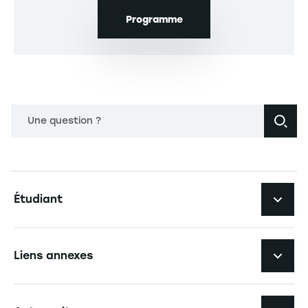
Programme
Une question ?
Navigation principale footer
Étudiant
Navigation secondaire footer
Les formations
Liens annexes
Expérience étudiante
Navigation tertiaire footer
L'EM Strasbourg recrute