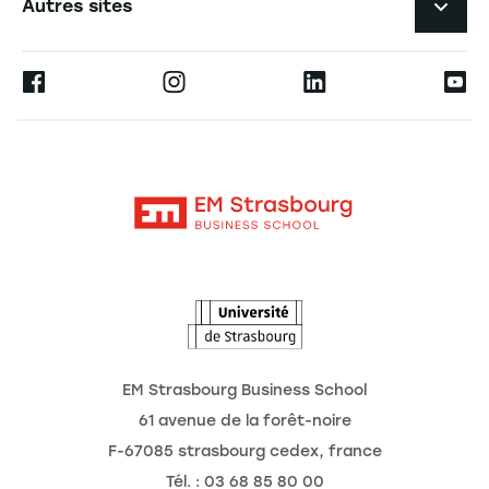
Autres sites
L'école
Espace Presse
Ernest
La recherche
Alumni
Moodle
Actualités
Contact
Intranet
Agenda
L'Observatoire des futurs
EM Strasbourg Business School
61 avenue de la forêt-noire
F-67085 strasbourg cedex, france
Tél. : 03 68 85 80 00