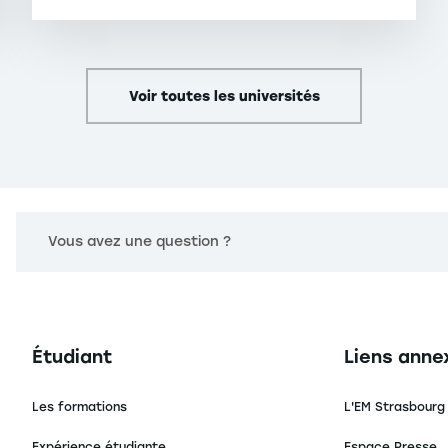
Voir toutes les universités
Vous avez une question ?
Navigation principale footer
Navigation 
Étudiant
Liens anne
Les formations
L'EM Strasbourg
Expérience étudiante
Espace Presse