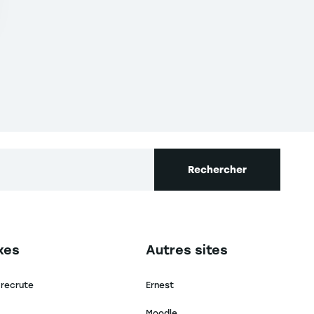
Rechercher
secondaire footer
Navigation tertiaire footer
xes
Autres sites
 recrute
Ernest
Moodle