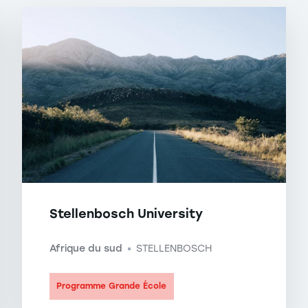
Stellenbosch University
Afrique du sud
STELLENBOSCH
-
Programme Grande École