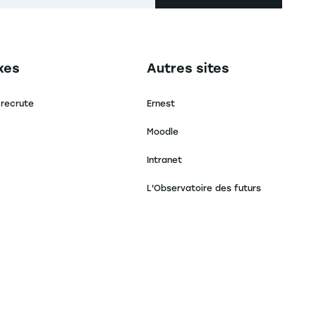
secondaire footer
Navigation tertiaire footer
xes
Autres sites
 recrute
Ernest
Moodle
Intranet
L'Observatoire des futurs