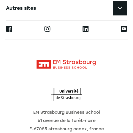
L'EM Strasbourg recrute
Autres sites
L'école
Espace Presse
Ernest
La recherche
Alumni
Moodle
Actualités
Contact
Intranet
Agenda
L'Observatoire des futurs
EM Strasbourg Business School
61 avenue de la forêt-noire
F-67085 strasbourg cedex, france