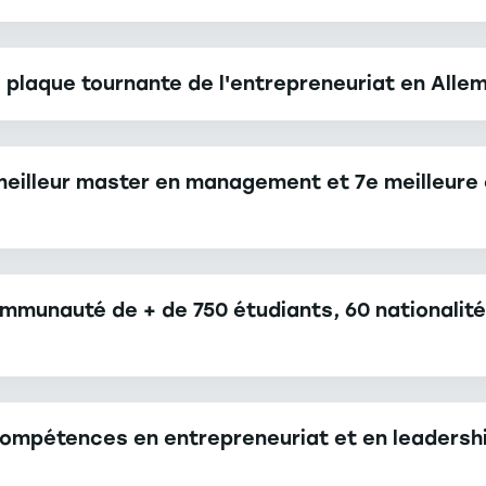
la plaque tournante de l'entrepreneuriat en All
boutYou, Delivery Hero, Auto1, IONIQ), 25 000+ emplois.
meilleur master en management et 7e meilleure 
communauté de + de 750 étudiants, 60 nationalit
ompétences en entrepreneuriat et en leadership