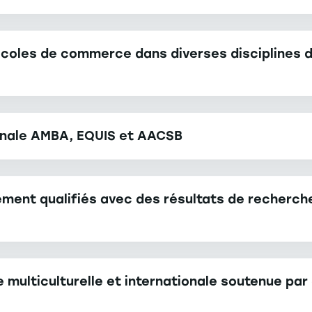
se
situe
 écoles de commerce dans diverses disciplines 
dans
un
grand
parc
verdoyant
ionale AMBA, EQUIS et AACSB
au
coeur
de
ment qualifiés avec des résultats de recherch
la
ville.
On
peut
ulticulturelle et internationale soutenue par 
s'y
rendre