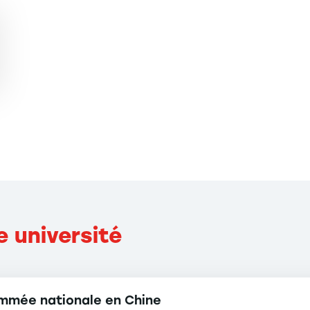
e université
L'Université
Sun-
Yat-
mmée nationale en Chine
Sen