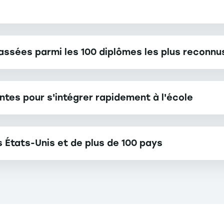
assées parmi les 100 diplômes les plus reconnu
«
Les
cours
en
ntes pour s'intégrer rapidement à l'école
eux-
mêmes
sont
 États-Unis et de plus de 100 pays
d'une
qualité
extrême
et
sont
très