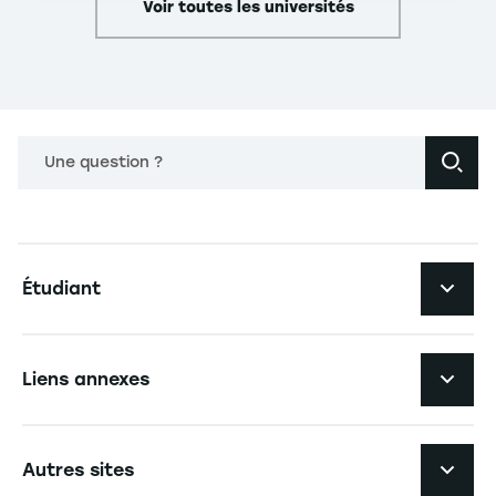
Voir toutes les universités
Une question ?
Navigation principale footer
Étudiant
Navigation secondaire footer
Les formations
Liens annexes
Expérience étudiante
Navigation tertiaire footer
L'EM Strasbourg recrute
Autres sites
L'école