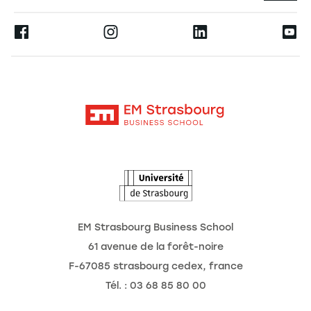
Espace Presse
Ernest
La recherche
Alumni
Moodle
Actualités
Contact
Intranet
Agenda
L'Observatoire des futurs
EM Strasbourg Business School
61 avenue de la forêt-noire
F-67085 strasbourg cedex, france
Tél. : 03 68 85 80 00