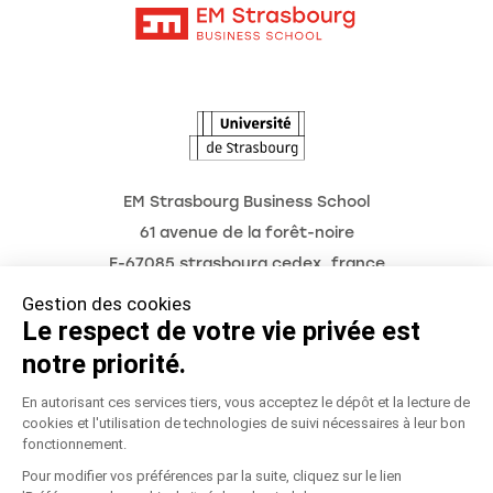
Intranet
Agenda
L'Observatoire des futurs
EM Strasbourg Business School
61 avenue de la forêt-noire
F-67085 strasbourg cedex, france
Tél. : 03 68 85 80 00
Gestion des cookies
Le respect de votre vie privée est
notre priorité.
Mentions légales
En autorisant ces services tiers, vous acceptez le dépôt et la lecture de
cookies et l'utilisation de technologies de suivi nécessaires à leur bon
fonctionnement.
Politique de confidentialité
Pour modifier vos préférences par la suite, cliquez sur le lien