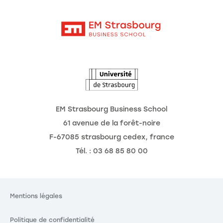
Contact
Intranet
Agenda
L'Observatoire des futurs
EM Strasbourg Business School
61 avenue de la forêt-noire
F-67085 strasbourg cedex, france
Tél. : 03 68 85 80 00
Mentions légales
Politique de confidentialité