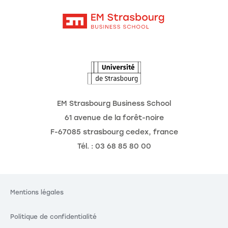
Contact
Intranet
Agenda
L'Observatoire des futurs
EM Strasbourg Business School
61 avenue de la forêt-noire
F-67085 strasbourg cedex, france
Tél. : 03 68 85 80 00
Mentions légales
Politique de confidentialité