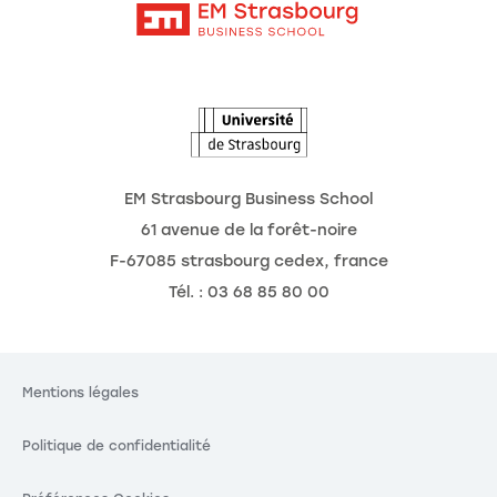
Intranet
Agenda
L'Observatoire des futurs
EM Strasbourg Business School
61 avenue de la forêt-noire
F-67085 strasbourg cedex, france
Tél. : 03 68 85 80 00
Mentions légales
Politique de confidentialité