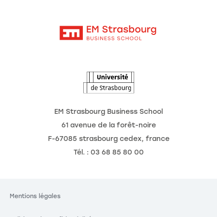
Moodle
Actualités
Contact
Intranet
Agenda
L'Observatoire des futurs
EM Strasbourg Business School
61 avenue de la forêt-noire
F-67085 strasbourg cedex, france
Tél. : 03 68 85 80 00
Mentions légales