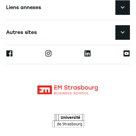
Les formations
Liens annexes
Expérience étudiante
Navigation tertiaire footer
L'EM Strasbourg recrute
Autres sites
L'école
Espace Presse
Ernest
La recherche
Alumni
Moodle
Actualités
Contact
Intranet
Agenda
L'Observatoire des futurs