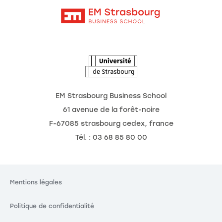
Intranet
Agenda
L'Observatoire des futurs
EM Strasbourg Business School
61 avenue de la forêt-noire
F-67085 strasbourg cedex, france
Tél. : 03 68 85 80 00
Mentions légales
Politique de confidentialité