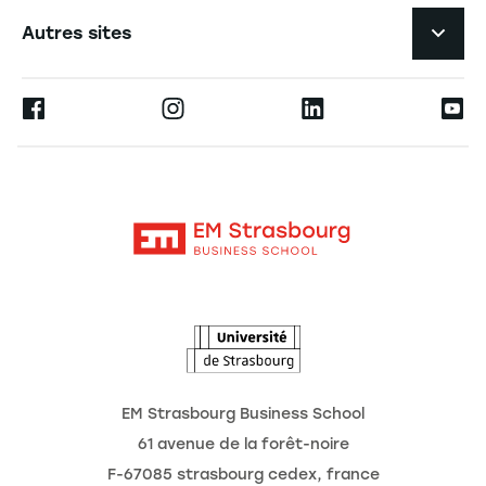
Navigation tertiaire footer
L'EM Strasbourg recrute
Autres sites
L'école
Espace Presse
Ernest
La recherche
Alumni
Moodle
Actualités
Contact
Intranet
Agenda
L'Observatoire des futurs
EM Strasbourg Business School
61 avenue de la forêt-noire
F-67085 strasbourg cedex, france