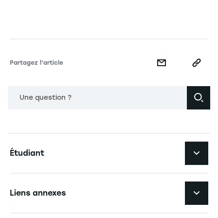
Partagez l'article
Une question ?
Navigation principale footer
Étudiant
Navigation secondaire footer
Les formations
Liens annexes
Expérience étudiante