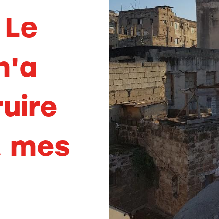
.
Le
m'a
uire
t mes