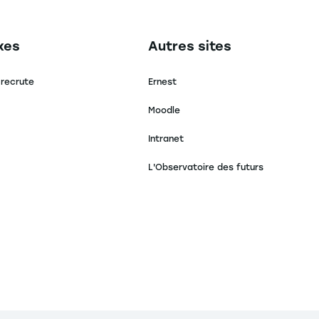
secondaire footer
Navigation tertiaire footer
xes
Autres sites
 recrute
Ernest
Moodle
Intranet
L'Observatoire des futurs