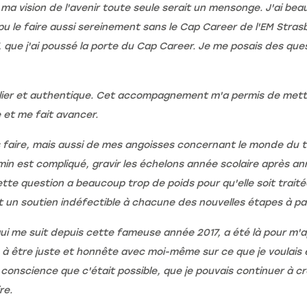
 ma vision de l'avenir toute seule serait un mensonge. J'ai beauc
pu le faire aussi sereinement sans le Cap Career de l'EM Strasbo
, que j'ai poussé la porte du Cap Career. Je me posais des ques
gulier et authentique. Cet accompagnement m'a permis de mettr
 et me fait avancer.
lais faire, mais aussi de mes angoisses concernant le monde du
emin est compliqué, gravir les échelons année scolaire après a
tte question a beaucoup trop de poids pour qu'elle soit traité
et un soutien indéfectible à chacune des nouvelles étapes à pa
qui me suit depuis cette fameuse année 2017, a été là pour m
ris à être juste et honnête avec moi-même sur ce que je voulai
 conscience que c'était possible, que je pouvais continuer à c
re.