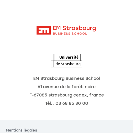
Alumni
Moodle
Actualités
Contact
Intranet
Agenda
L'Observatoire des futurs
EM Strasbourg Business School
61 avenue de la forêt-noire
F-67085 strasbourg cedex, france
Tél. : 03 68 85 80 00
Mentions légales