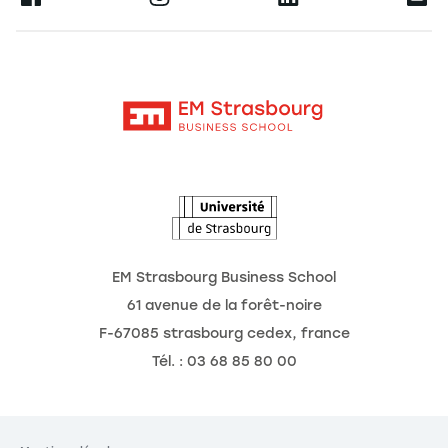
La recherche
Alumni
Moodle
Actualités
Contact
Intranet
Agenda
L'Observatoire des futurs
EM Strasbourg Business School
61 avenue de la forêt-noire
F-67085 strasbourg cedex, france
Tél. : 03 68 85 80 00