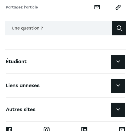
Partagez l'article
Une question ?
Navigation principale footer
Étudiant
Navigation secondaire footer
Les formations
Liens annexes
Expérience étudiante
Navigation tertiaire footer
L'EM Strasbourg recrute
Autres sites
L'école
Espace Presse
Ernest