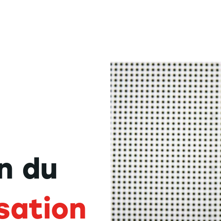
n du
isation