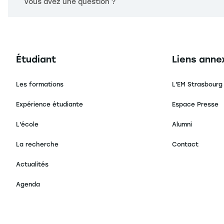
Vous avez une question ?
Navigation principale footer
Navigation 
Étudiant
Liens anne
Les formations
L'EM Strasbourg
Expérience étudiante
Espace Presse
L'école
Alumni
La recherche
Contact
Actualités
Agenda