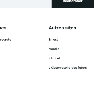
Rechercher
secondaire footer
Navigation tertiaire footer
xes
Autres sites
 recrute
Ernest
Moodle
Intranet
L'Observatoire des futurs