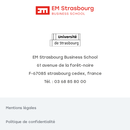
Contact
Intranet
Agenda
L'Observatoire des futurs
EM Strasbourg Business School
61 avenue de la forêt-noire
F-67085 strasbourg cedex, france
Tél. : 03 68 85 80 00
Mentions légales
Politique de confidentialité