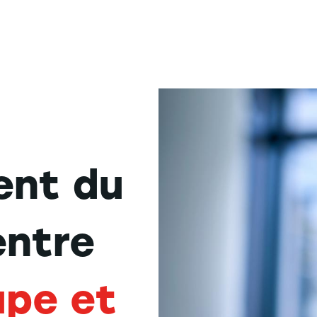
ent du
entre
upe et