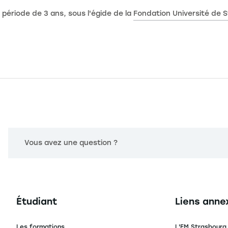
 période de 3 ans, sous l'égide de la
Fondation Université de 
Vous avez une question ?
Navigation principale footer
Navigation 
Étudiant
Liens anne
Les formations
L'EM Strasbourg