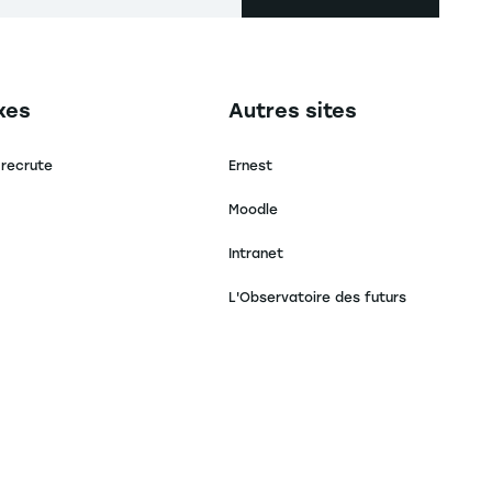
secondaire footer
Navigation tertiaire footer
xes
Autres sites
 recrute
Ernest
Moodle
Intranet
L'Observatoire des futurs