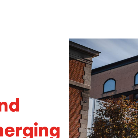
nd
merging