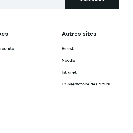
secondaire footer
Navigation tertiaire footer
xes
Autres sites
 recrute
Ernest
Moodle
Intranet
L'Observatoire des futurs