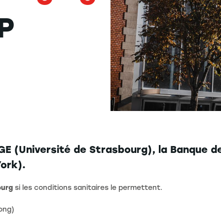
P
E (Université de Strasbourg), la Banque de 
ork).
ourg
si les conditions sanitaires le permettent.
ong)