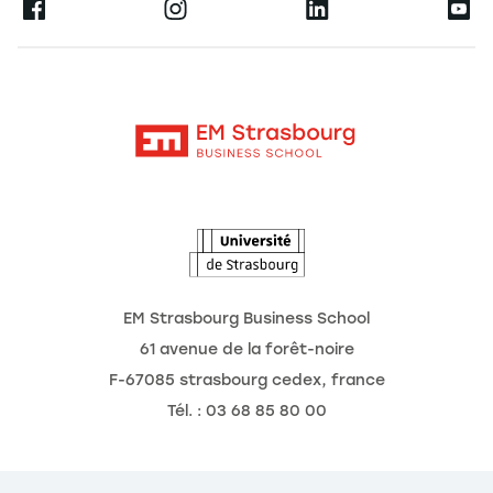
Ernest
La recherche
Alumni
Moodle
Actualités
Contact
Intranet
Agenda
L'Observatoire des futurs
EM Strasbourg Business School
61 avenue de la forêt-noire
F-67085 strasbourg cedex, france
Tél. : 03 68 85 80 00