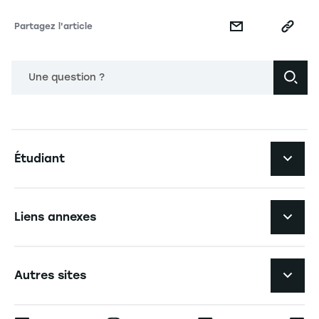
Partagez l'article
Une question ?
Navigation principale footer
Étudiant
Navigation secondaire footer
Les formations
Liens annexes
Expérience étudiante
Navigation tertiaire footer
L'EM Strasbourg recrute
Autres sites
L'école
Espace Presse