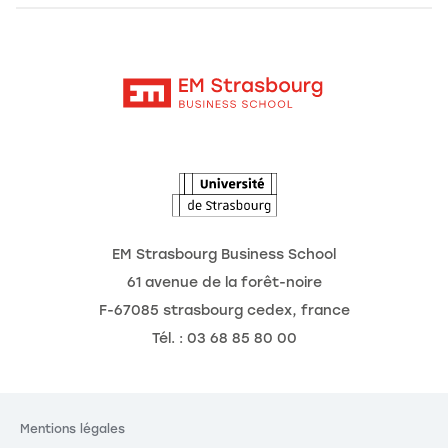
Alumni
Moodle
Les chaires de recherche
Contact
Intranet
L'école
L'Observatoire des futurs
Actualités
Agenda
EM Strasbourg Business School
61 avenue de la forêt-noire
F-67085 strasbourg cedex, france
Tél. : 03 68 85 80 00
Mentions légales