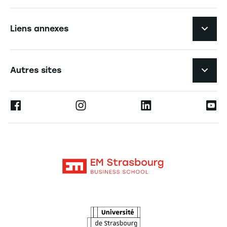
Navigation secondaire footer
Recruter nos talents
Liens annexes
Marque employeur
Navigation tertiaire footer
L'EM Strasbourg recrute
Autres sites
Formations
Espace Presse
Ernest
Devenir partenaire
Alumni
Moodle
L'école
Contact
Intranet
La recherche
L'Observatoire des futurs
Actualités
Agenda