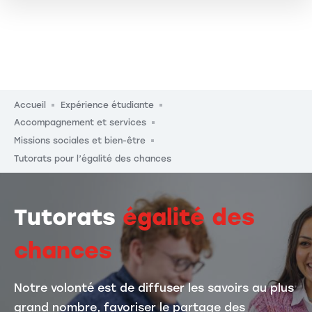
Fil d'Ariane
Accueil
Expérience étudiante
Accompagnement et services
Missions sociales et bien-être
Tutorats pour l’égalité des chances
Tutorats
égalité des
chances
Notre volonté est de diffuser les savoirs au plus
grand nombre, favoriser le partage des