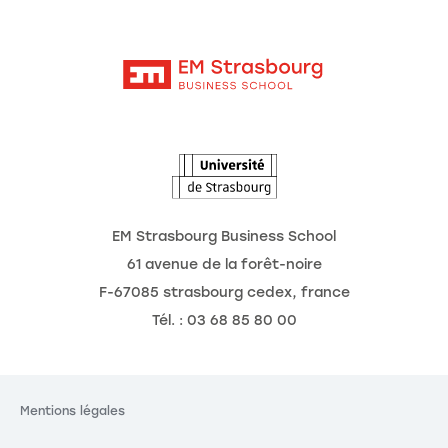
Moodle
Actualités
Contact
Intranet
Agenda
L'Observatoire des futurs
EM Strasbourg Business School
61 avenue de la forêt-noire
F-67085 strasbourg cedex, france
Tél. : 03 68 85 80 00
Mentions légales