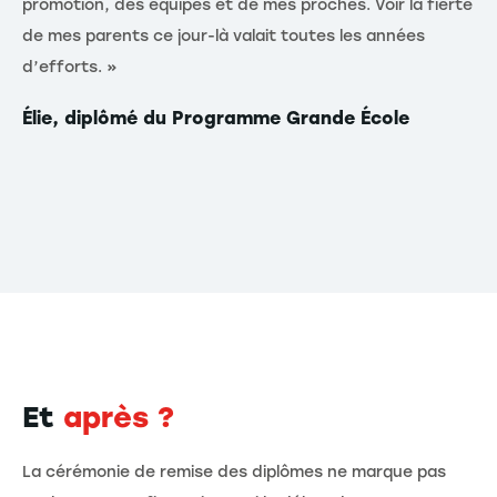
promotion, des équipes et de mes proches. Voir la fierté
da
de mes parents ce jour-là valait toutes les années
me
d’efforts. »
pa
re
Élie, diplômé du Programme Grande École
+ L
Cé
In
Et
après ?
La cérémonie de remise des diplômes ne marque pas