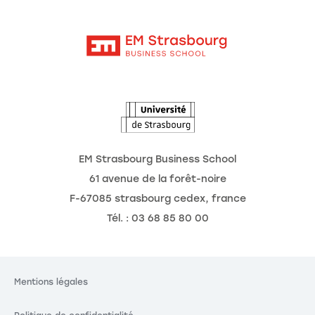
Moodle
Actualités
Contact
Intranet
Agenda
L'Observatoire des futurs
EM Strasbourg Business School
61 avenue de la forêt-noire
F-67085 strasbourg cedex, france
Tél. : 03 68 85 80 00
Mentions légales