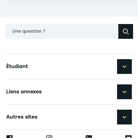
Une question ?
Navigation principale footer
Étudiant
Navigation secondaire footer
Les formations
Liens annexes
Expérience étudiante
Navigation tertiaire footer
L'EM Strasbourg recrute
Autres sites
L'école
Espace Presse