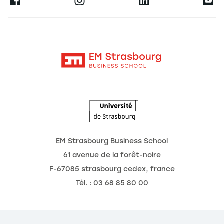
Ernest
La recherche
Alumni
Moodle
Actualités
Contact
Intranet
Agenda
L'Observatoire des futurs
EM Strasbourg Business School
61 avenue de la forêt-noire
F-67085 strasbourg cedex, france
Tél. : 03 68 85 80 00