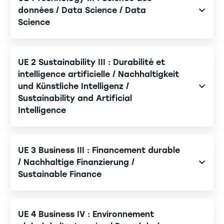
données / Data Science / Data
Science
Ingénierie et exploitation des données / Data
Engineering & Data Mining / Data Engineering &
UE 2 Sustainability III : Durabilité et
Data Mining
intelligence artificielle / Nachhaltigkeit
und Künstliche Intelligenz /
Apprentissage automatique et données massives
Sustainability and Artificial
/ Machine Learning & Big Data / Machine Learning
Intelligence
& Big Data
Optimisation basée sur l'IA des aspects de
durabilité / KI-basierte Optimierung von
UE 3 Business III : Financement durable
Nachhaltigkeitsaspekten / AI-based Optimization
/ Nachhaltige Finanzierung /
Sustainable Finance
of Sustainability Aspects
Développement commercial
UE 4 Business IV : Environnement
Finance d'entreprise