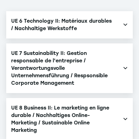
UE 6 Technology II: Matériaux durables
/ Nachhaltige Werkstoffe
Métaux métallique (avec laboratoire) / Metalle /
Metals
UE 7 Sustainability II: Gestion
responsable de l'entreprise /
Matériaux non métalliques (avec laboratoire) /
Verantwortungsvolle
Nicht-Metalle / Non-Metals
Unternehmensführung / Respsonsible
Corporate Management
Éthique et leadership / Ethik und Führung / Ethics
and Leadership
UE 8 Business II: Le marketing en ligne
durable / Nachhaltiges Online-
Gestion du changement / Change Management /
Marketing / Sustainable Online
Change Management
Marketing