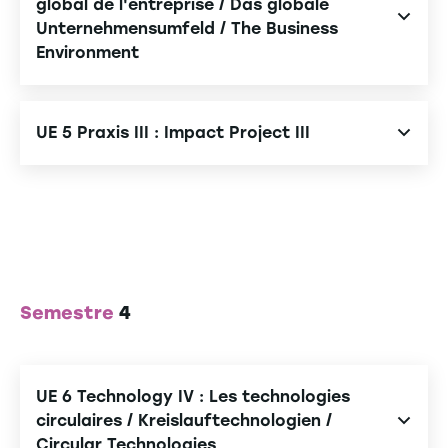
global de l'entreprise / Das globale
Unternehmensumfeld / The Business
Environment
Macroéconomie / Makroökonomie /
Macroeconomics
UE 5 Praxis III : Impact Project III
Transformation du monde économique /
Management des équipes et des connaissances /
Transformation der Wirtschaftswelt /
Team- und Wissensmanagement / Managing
Transformation of the Business World
Teams and Knowledge Management
Droit des affaires Européen comparé /
Projet intrapreneurial / Intrapreneurship-Projekt /
Europäisches Wirtschaftsrecht im Vergleich /
Intrapreneurship Project
Semestre
4
Comparative European Business Law
UE 6 Technology IV : Les technologies
circulaires / Kreislauftechnologien /
Circular Technologies