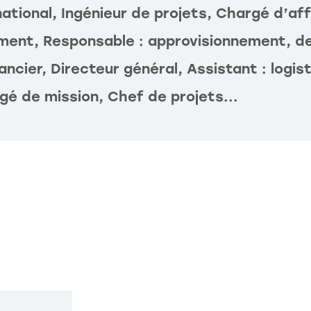
rnational, Ingénieur de projets, Chargé d’af
ment, Responsable : approvisionnement, de
nancier, Directeur général, Assistant : logi
gé de mission, Chef de projets...
"Ce
programme
est
intense
"Un
et
cursus
donne
complet
des
et
bases
très
solides
enrichissant,
pour