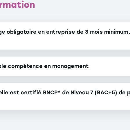
ormation
e obligatoire en entreprise de 3 mois minimum, p
uble compétence en management
lle est certifié RNCP* de Niveau 7 (BAC+5) de p
diplôme par l’Etat ainsi que sa pertinence et son adaptation a
fessionnelles