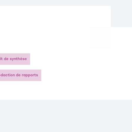
it de synthèse
daction de rapports