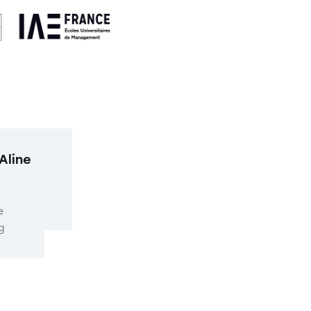
Aline
e
g